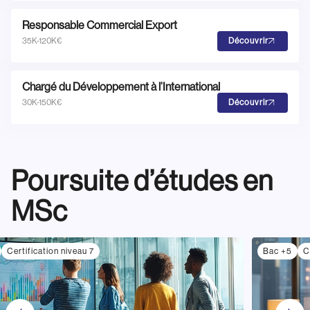
Responsable Commercial Export
35K-120K€
Découvrir
Chargé du Développement à l’International
30K-150K€
Découvrir
Poursuite d’études en
MSc
Certification niveau 7
Bac +5
C