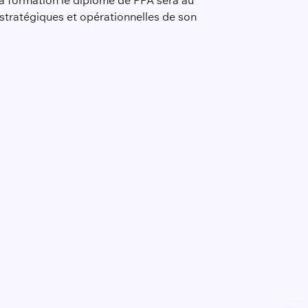
a formation le diplômé de PPA sera au
 stratégiques et opérationnelles de son