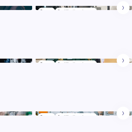
Bac +5
Certification niveau 7
Management de la Distribution
& du Merchandising
Bac +5
Certification niveau 7
stion
Gestion de Patrimoine
Bac +5
Certification niveau 7
Direction Artistique et Publicité