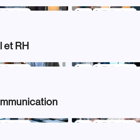
ication niveau 7
Bac +5
Certification niveau 7
d’Affaires
International Business
l et RH
ication niveau 7
Bac +5
Certification niveau 7
dit et Contrôle de
Finance de Marchés & Ge
de Portefeuille
ommunication
ication niveau 7
Bac +5
Certification niveau 7
tion de Marques
Data Marketing & CRM