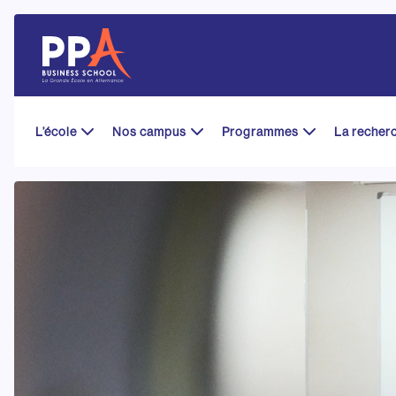
Skip
to
content
L’école
Nos campus
Programmes
La recher