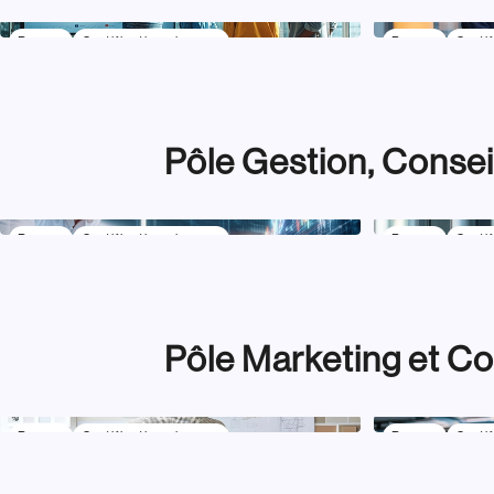
Bac +5
Certification niveau 7
Bac +5
Certif
Business Development &
Ingénierie 
Stratégie Commerciale
Pôle Gestion, Consei
Bac +5
Certification niveau 7
Bac +5
Certif
Banque et Finance
Conseil, Au
Gestion
Pôle Marketing et C
Bac +5
Certification niveau 7
Bac +5
Certif
Brand Management & Chef de
Communica
Produit