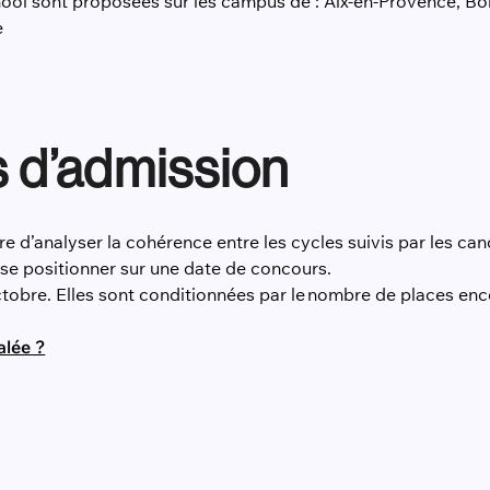
ol sont proposées sur les campus de : Aix-en-Provence, Bor
e
s d’admission
d’analyser la cohérence entre les cycles suivis par les candi
a se positionner sur une date de concours.
ctobre. Elles sont conditionnées par le nombre de places enco
alée ?