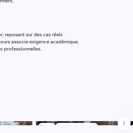
gement.
r, reposant sur des cas réels
rcours associe exigence académique,
és professionnelles.
Bac +3
Certification niveau 6