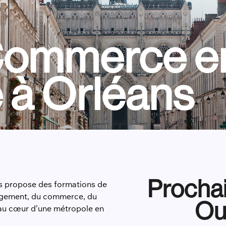
Commerce e
 à Orléans
Procha
s propose des formations de
agement, du commerce, du
Ou
 au cœur d’une métropole en