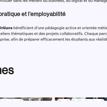
 évoluer dans les métiers du business, du digital et du mana
ratique et l’employabilité
Orléans
bénéficient d’une pédagogie active et orientée métie
teliers thématiques et des projets collaboratifs. Chaque pa
prise, afin de préparer efficacement les étudiants aux réalit
mes
ication niveau 6
Bac +3
Certification niveau 6