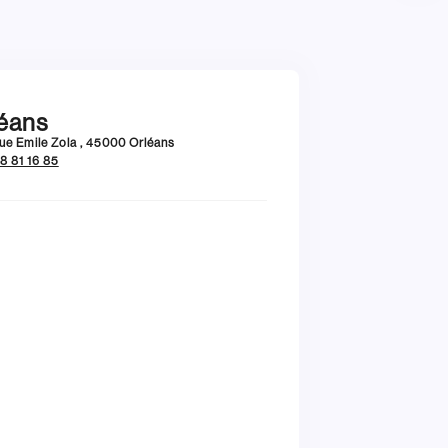
l
Ressources Humaines
éans
ue Emile Zola , 45000 Orléans
8 81 16 85