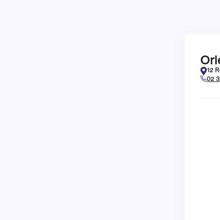
tion
Management Commercia
Orl
12 R
02 3