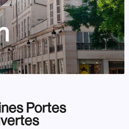
n
ines Portes
vertes