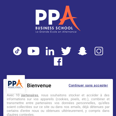
Bienvenue
Continuer sans accepter
Mentions légales
Tarifs
CGI
Avec 10
partenaires
, nous souhaitons stocker et accéder à des
informations sur vos appareils (cookies, pixels, etc.), combiner et
transmettre entre partenaires vos données personnelles, qu'elles
Établissement d’Enseignement
soient collectées sur ce site ou dans nos emails, déjà détenues par
Supérieur Technique Privé
certains d'entre nous ou obtenues ultérieurement, y compris dans
d'autres contextes.