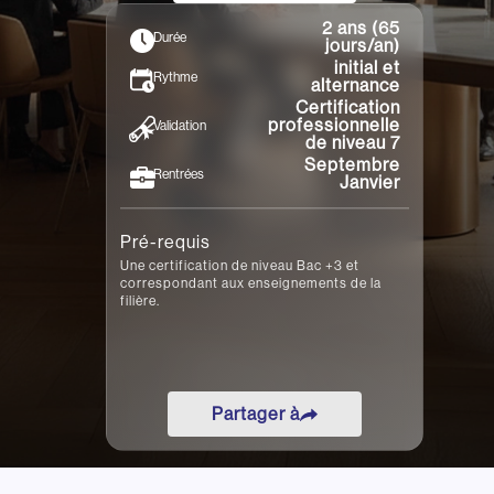
•
•
Rennes
Toulon
Toulouse
2 ans (65
Durée
jours/an)
initial et
Rythme
alternance
Certification
professionnelle
Validation
de niveau 7
Septembre
Rentrées
Janvier
Pré-requis
Une certification de niveau Bac +3 et
correspondant aux enseignements de la
filière.
Partager à