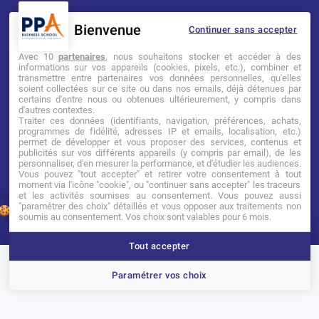
Bienvenue
Continuer sans accepter
Mentions légales
Tarifs
CGI
Avec 10
partenaires
, nous souhaitons stocker et accéder à des
informations sur vos appareils (cookies, pixels, etc.), combiner et
transmettre entre partenaires vos données personnelles, qu'elles
Établissement d’Enseignement
soient collectées sur ce site ou dans nos emails, déjà détenues par
Supérieur Technique Privé
certains d'entre nous ou obtenues ultérieurement, y compris dans
d'autres contextes.
Traiter ces données (identifiants, navigation, préférences, achats,
Dernière mise à jour : Novembre 2025
programmes de fidélité, adresses IP et emails, localisation, etc.)
permet de développer et vous proposer des services, contenus et
publicités sur vos différents appareils (y compris par email), de les
personnaliser, d'en mesurer la performance, et d'étudier les audiences.
Vous pouvez "tout accepter" et retirer votre consentement à tout
moment via l'icône "cookie", ou "continuer sans accepter" les traceurs
et les activités soumises au consentement. Vous pouvez aussi
"paramétrer des choix" détaillés et vous opposer aux traitements non
1
soumis au consentement. Vos choix sont valables pour 6 mois.
Tout accepter
Brochure
Portes ouvertes
Candidater
Paramétrer vos choix