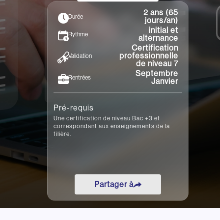
•
•
Rennes
Toulon
Toulouse
2 ans (65
Durée
jours/an)
initial et
Rythme
alternance
Certification
professionnelle
Validation
de niveau 7
Septembre
Rentrées
Janvier
Pré-requis
Une certification de niveau Bac +3 et
correspondant aux enseignements de la
filière.
Partager à