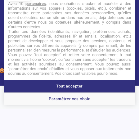
Avec 10
partenaires
, nous souhaitons stocker et accéder à des
informations sur vos appareils (cookies, pixels, etc.), combiner et
transmettre entre partenaires vos données personnelles, qu'elles
Établissement d’Enseignement
soient collectées sur ce site ou dans nos emails, déjà détenues par
Supérieur Technique Privé
certains d'entre nous ou obtenues ultérieurement, y compris dans
d'autres contextes.
Traiter ces données (identifiants, navigation, préférences, achats,
Dernière mise à jour : Novembre 2025
programmes de fidélité, adresses IP et emails, localisation, etc.)
permet de développer et vous proposer des services, contenus et
publicités sur vos différents appareils (y compris par email), de les
personnaliser, d'en mesurer la performance, et d'étudier les audiences.
Vous pouvez "tout accepter" et retirer votre consentement à tout
moment via l'icône "cookie", ou "continuer sans accepter" les traceurs
et les activités soumises au consentement. Vous pouvez aussi
"paramétrer des choix" détaillés et vous opposer aux traitements non
1
soumis au consentement. Vos choix sont valables pour 6 mois.
Tout accepter
Brochure
Portes ouvertes
Candidater
Paramétrer vos choix