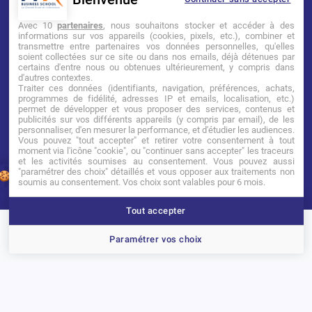
Mentions légales
Tarifs
CGI
Avec 10
partenaires
, nous souhaitons stocker et accéder à des
informations sur vos appareils (cookies, pixels, etc.), combiner et
transmettre entre partenaires vos données personnelles, qu'elles
Établissement d’Enseignement
soient collectées sur ce site ou dans nos emails, déjà détenues par
Supérieur Technique Privé
certains d'entre nous ou obtenues ultérieurement, y compris dans
d'autres contextes.
Traiter ces données (identifiants, navigation, préférences, achats,
Dernière mise à jour : Novembre 2025
programmes de fidélité, adresses IP et emails, localisation, etc.)
permet de développer et vous proposer des services, contenus et
publicités sur vos différents appareils (y compris par email), de les
personnaliser, d'en mesurer la performance, et d'étudier les audiences.
Vous pouvez "tout accepter" et retirer votre consentement à tout
moment via l'icône "cookie", ou "continuer sans accepter" les traceurs
et les activités soumises au consentement. Vous pouvez aussi
"paramétrer des choix" détaillés et vous opposer aux traitements non
soumis au consentement. Vos choix sont valables pour 6 mois.
Tout accepter
Brochure
Portes ouvertes
Candidater
Paramétrer vos choix