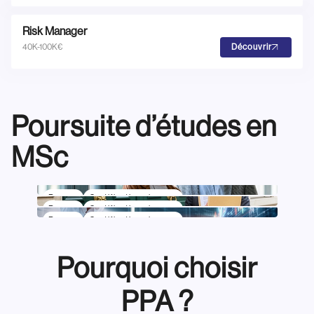
Risk Manager
40K-100K€
Découvrir
Poursuite d’études en
MSc
Bac +5
Certification niveau 7
Bac +5
Certification niveau 7
Conseil, Audit et Contrôle
Bac +5
Certification niveau 7
Gestion de Patrimoine
de Gestion
Banque et Finance
Pourquoi choisir
PPA ?