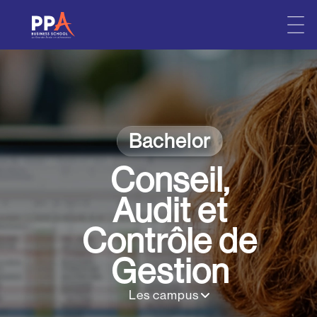
Skip
to
content
Bachelor
Conseil,
Audit et
Contrôle de
Gestion
Les campus
•
•
•
Paris
Aix-en-provence
Bordeaux