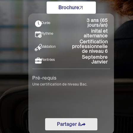
•
•
•
•
•
Brochure
Grenoble
Lille
Lyon
Nantes
Reims
•
•
Rennes
Toulon
Toulouse
3 ans (65
Durée
jours/an)
inital et
Rythme
alternance
Certification
professionnelle
Validation
de niveau 6
Septembre
Rentrées
Janvier
Pré-requis
Une certification de niveau Bac.
Partager à