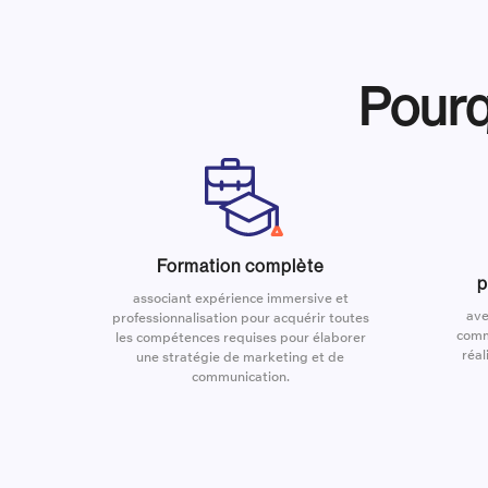
Pourq
Formation complète
p
associant expérience immersive et
ave
professionnalisation pour acquérir toutes
comm
les compétences requises pour élaborer
réal
une stratégie de marketing et de
communication.