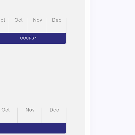
ept
oct
nov
dec
COURS
*
oct
nov
dec