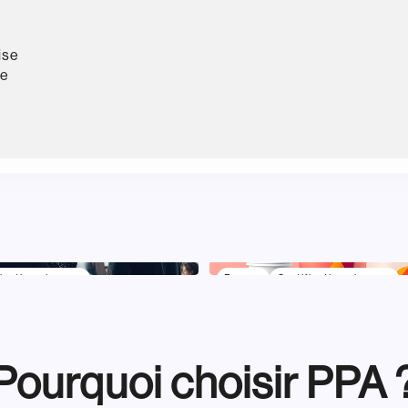
ise
ne
ication niveau 7
Bac +5
Certification niveau 7
 de la Culture et de
Marketing et Brand
el
Management
Pourquoi choisir PPA 