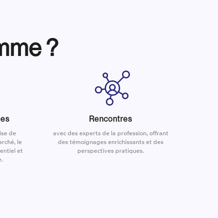
amme ?
ues
Rencontres
ise de
avec des experts de la profession, offrant
rché, le
des témoignages enrichissants et des
entiel et
perspectives pratiques.
e.