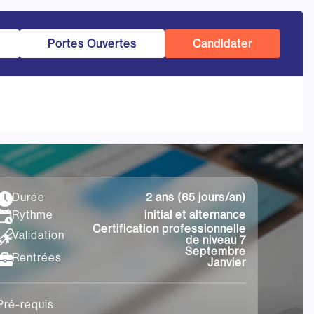
Portes Ouvertes
Candidater
2 ans (65 jours/an)
Durée
initial et alternance
Rythme
Certification professionnelle
Validation
de niveau 7
Septembre
Rentrées
Janvier
Pré-requis