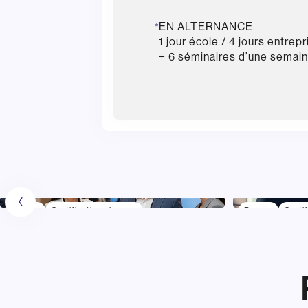
EN ALTERNANCE
*
1 jour école / 4 jours entrepr
+ 6 séminaires d’une semai
Bac +5
Certification niveau 7
Bac +5
Certif
Communication Evènementielle
Management
et Relations Publiques
l’Audiovisu