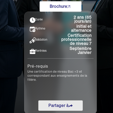
•
•
•
Brochure
Nantes
Rennes
Toulon
Toulouse
2 ans (65
Durée
jours/an)
initial et
Rythme
alternance
Certification
professionnelle
Validation
de niveau 7
Septembre
Rentrées
Janvier
Pré-requis
Une certification de niveau Bac +3 et
correspondant aux enseignements de la
filière.
Partager à