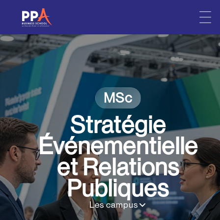
Skip
to
content
MSc
Stratégie
Événementielle
et Relations
Publiques
Les campus
•
•
•
•
Paris
Bordeaux
Grenoble
Lille