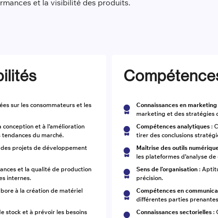
rmances et la visibilité des produits.
ilités
Compétence
nées sur les consommateurs et les
Connaissances en marketing
marketing et des stratégies 
a conception et à l’amélioration
Compétences analytiques
: 
es tendances du marché.
tirer des conclusions stratég
on des projets de développement
Maîtrise des outils numériqu
les plateformes d’analyse de
éances et la qualité de production
Sens de l’organisation
: Aptit
es internes.
précision.
abore à la création de matériel
Compétences en communica
différentes parties prenantes
de stock et à prévoir les besoins
Connaissances sectorielles
: 