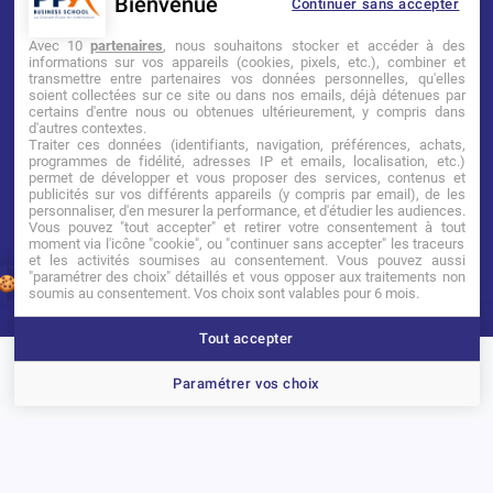
Bienvenue
Continuer sans accepter
Mentions légales
Tarifs
CGI
Avec 10
partenaires
, nous souhaitons stocker et accéder à des
informations sur vos appareils (cookies, pixels, etc.), combiner et
transmettre entre partenaires vos données personnelles, qu'elles
Établissement d’Enseignement
soient collectées sur ce site ou dans nos emails, déjà détenues par
Supérieur Technique Privé
certains d'entre nous ou obtenues ultérieurement, y compris dans
d'autres contextes.
Traiter ces données (identifiants, navigation, préférences, achats,
Dernière mise à jour : Novembre 2025
programmes de fidélité, adresses IP et emails, localisation, etc.)
permet de développer et vous proposer des services, contenus et
publicités sur vos différents appareils (y compris par email), de les
personnaliser, d'en mesurer la performance, et d'étudier les audiences.
Vous pouvez "tout accepter" et retirer votre consentement à tout
moment via l'icône "cookie", ou "continuer sans accepter" les traceurs
et les activités soumises au consentement. Vous pouvez aussi
"paramétrer des choix" détaillés et vous opposer aux traitements non
1
soumis au consentement. Vos choix sont valables pour 6 mois.
Tout accepter
Brochure
Portes ouvertes
Candidater
Paramétrer vos choix