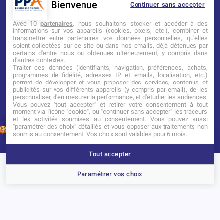
Bienvenue
Continuer sans accepter
Mentions légales
Tarifs
CGI
Avec 10
partenaires
, nous souhaitons stocker et accéder à des
informations sur vos appareils (cookies, pixels, etc.), combiner et
transmettre entre partenaires vos données personnelles, qu'elles
Établissement d’Enseignement
soient collectées sur ce site ou dans nos emails, déjà détenues par
Supérieur Technique Privé
certains d'entre nous ou obtenues ultérieurement, y compris dans
d'autres contextes.
Traiter ces données (identifiants, navigation, préférences, achats,
Dernière mise à jour : Novembre 2025
programmes de fidélité, adresses IP et emails, localisation, etc.)
permet de développer et vous proposer des services, contenus et
publicités sur vos différents appareils (y compris par email), de les
personnaliser, d'en mesurer la performance, et d'étudier les audiences.
Vous pouvez "tout accepter" et retirer votre consentement à tout
moment via l'icône "cookie", ou "continuer sans accepter" les traceurs
et les activités soumises au consentement. Vous pouvez aussi
"paramétrer des choix" détaillés et vous opposer aux traitements non
1
soumis au consentement. Vos choix sont valables pour 6 mois.
Tout accepter
Brochure
Portes ouvertes
Candidater
Paramétrer vos choix