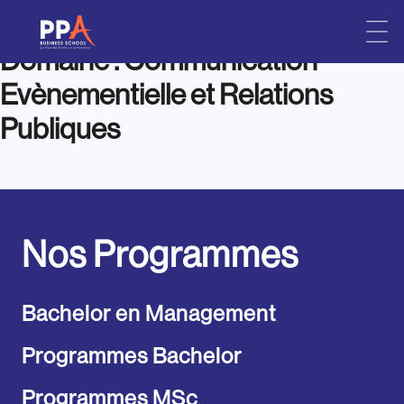
Domaine :
Communication
Skip
to
Evènementielle et Relations
content
Publiques
Nos Programmes
Bachelor en Management
Programmes Bachelor
Programmes MSc