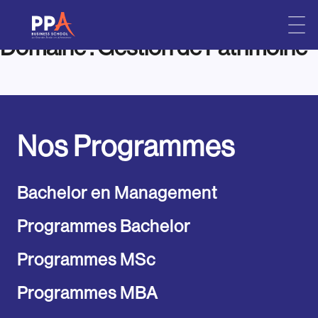
Domaine :
Gestion de Patrimoine
Skip
to
content
Nos Programmes
Bachelor en Management
Programmes Bachelor
Programmes MSc
Programmes MBA