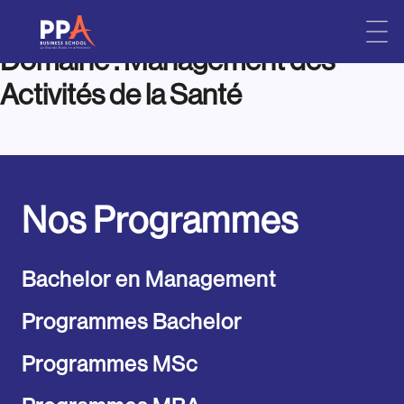
Domaine :
Management des
Skip
to
Activités de la Santé
content
Nos Programmes
Bachelor en Management
Programmes Bachelor
Programmes MSc