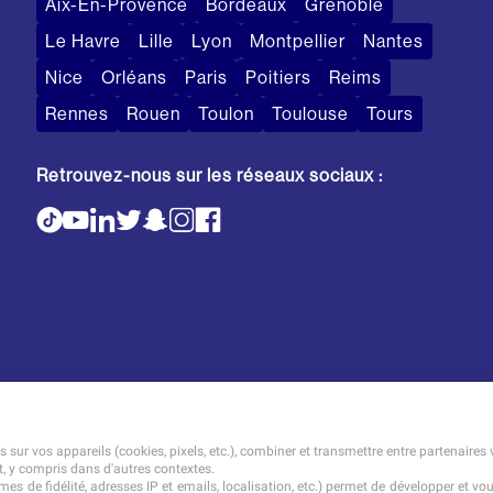
Aix-En-Provence
Bordeaux
Grenoble
Le Havre
Lille
Lyon
Montpellier
Nantes
Nice
Orléans
Paris
Poitiers
Reims
Rennes
Rouen
Toulon
Toulouse
Tours
Retrouvez-nous sur les réseaux sociaux :
Mentions légales
Tarifs
CGI
sur vos appareils (cookies, pixels, etc.), combiner et transmettre entre partenaires 
t, y compris dans d'autres contextes.
es de fidélité, adresses IP et emails, localisation, etc.) permet de développer et vo