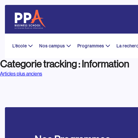
Skip
to
content
L’école
Nos campus
Programmes
La recher
Categorie tracking :
Information
Navigation
Articles plus anciens
des
articles