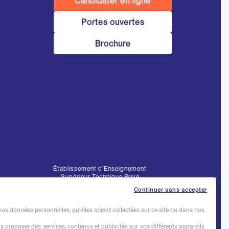
Candidater en ligne
Portes ouvertes
Brochure
Établissement d’Enseignement
Supérieur Technique Privé
Continuer sans accepter
Dernière mise à jour : Novembre 2025
vos données personnelles, qu'elles soient collectées sur ce site ou dans nos
us proposer des services, contenus et publicités sur vos différents appareils