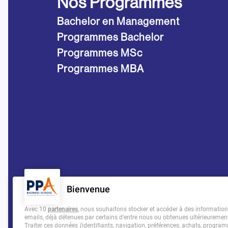
Nos Programmes
Bachelor en Management
Programmes Bachelor
Programmes MSc
Programmes MBA
Bienvenue
Avec 10
partenaires
, nous souhaitons stocker et accéder à des informations 
emails, déjà détenues par certains d'entre nous ou obtenues ultérieuremen
Traiter ces données (identifiants, navigation, préférences, achats, programm