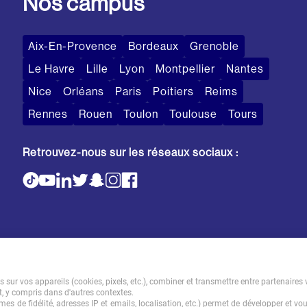
Nos campus
Aix-En-Provence
Bordeaux
Grenoble
Le Havre
Lille
Lyon
Montpellier
Nantes
Nice
Orléans
Paris
Poitiers
Reims
Rennes
Rouen
Toulon
Toulouse
Tours
Retrouvez-nous sur les réseaux sociaux :
sur vos appareils (cookies, pixels, etc.), combiner et transmettre entre partenaires 
t, y compris dans d'autres contextes.
es de fidélité, adresses IP et emails, localisation, etc.) permet de développer et vo