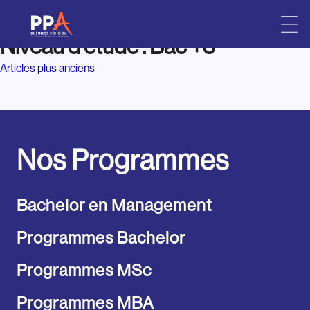
Niveau d'étude :
Bac +5
Skip
to
Navigation
Articles plus anciens
content
des
articles
Nos Programmes
Bachelor en Management
Programmes Bachelor
Programmes MSc
Programmes MBA