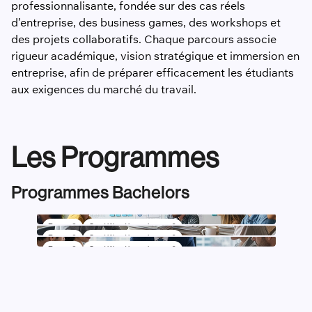
professionnalisante, fondée sur des cas réels
d’entreprise, des business games, des workshops et
des projets collaboratifs. Chaque parcours associe
rigueur académique, vision stratégique et immersion en
entreprise, afin de préparer efficacement les étudiants
aux exigences du marché du travail.
Les Programmes
Programmes Bachelors
Bac +3
Certification niveau 6
Bac +3
Certification niveau 6
Marketing
Bac +3
Certification niveau 6
Communication
Management Commercial