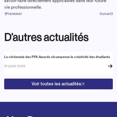
savoir-faire directement applicables dans leur future
vie professionnelle.
Précédent
Suivant
D’autres actualités
Actualité
A
La cérémonie des PPA Awards récompense la créativité des étudiants
Re
go
15 juillet 2026
17
Voir toutes les actualités