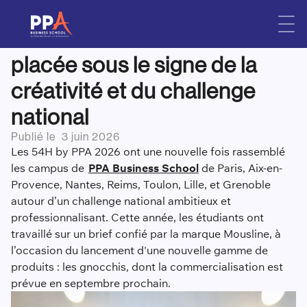
Les 54h Chronos by PPA
Skip
to
2026 : une nouvelle édition
content
placée sous le signe de la
créativité et du challenge
national
Publié le
3 juin 2026
Les 54H by PPA 2026 ont une nouvelle fois rassemblé
les campus de
PPA Business School
de Paris, Aix-en-
Provence, Nantes, Reims, Toulon, Lille, et Grenoble
autour d’un challenge national ambitieux et
professionnalisant. Cette année, les étudiants ont
travaillé sur un brief confié par la marque Mousline, à
l’occasion du lancement d'une nouvelle gamme de
produits : les gnocchis, dont la commercialisation est
prévue en septembre prochain.