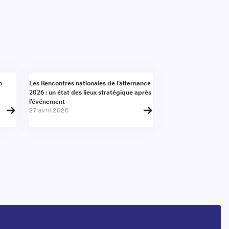
Presse
n
Les Rencontres nationales de l’alternance
2026 : un état des lieux stratégique après
l’événement
27 avril 2026