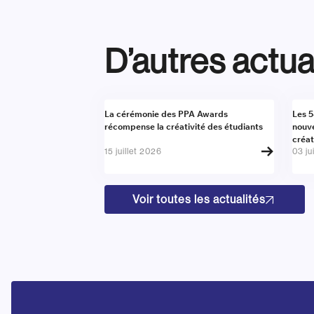
D’autres actua
Actualité
Actu
La cérémonie des PPA Awards
Les 5
récompense la créativité des étudiants
nouve
créat
15 juillet 2026
03 ju
Voir toutes les actualités