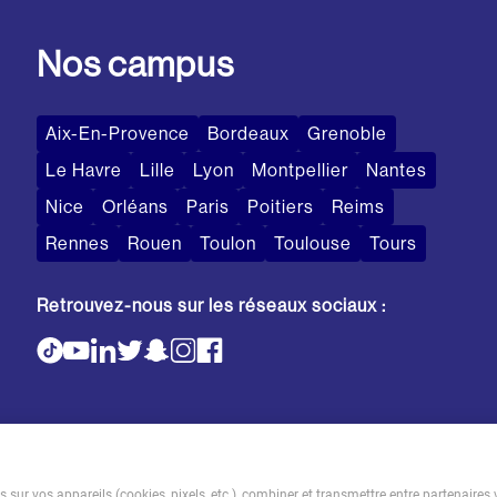
Nos campus
Aix-En-Provence
Bordeaux
Grenoble
Le Havre
Lille
Lyon
Montpellier
Nantes
Nice
Orléans
Paris
Poitiers
Reims
Rennes
Rouen
Toulon
Toulouse
Tours
Retrouvez-nous sur les réseaux sociaux :
sur vos appareils (cookies, pixels, etc.), combiner et transmettre entre partenaires 