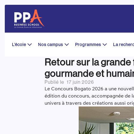
Skip
to
content
L’école
Nos campus
Programmes
La recher
Retour sur la grande
gourmande et humai
Publié le
17 juin 2026
Le Concours Bogato 2026 a une nouvelle f
édition du concours, accompagnée de la
univers à travers des créations aussi ori