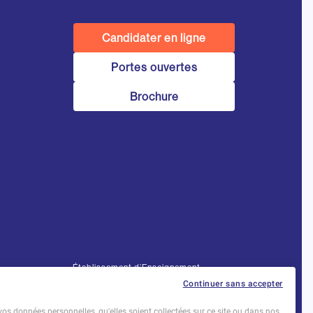
Candidater en ligne
Portes ouvertes
Brochure
Établissement d’Enseignement
Supérieur Technique Privé
Continuer sans accepter
Dernière mise à jour : Novembre 2025
vos données personnelles, qu'elles soient collectées sur ce site ou dans nos