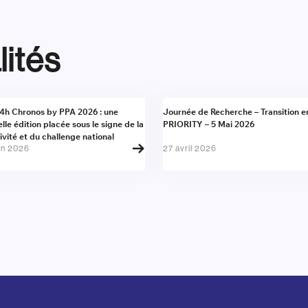
lités
alité
Actualité
4h Chronos by PPA 2026 : une
Journée de Recherche – Transition e
lle édition placée sous le signe de la
PRIORITY – 5 Mai 2026
ivité et du challenge national
in 2026
27 avril 2026