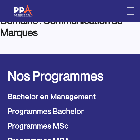
Domaine :
Communication de
Skip
to
Marques
content
Nos Programmes
Bachelor en Management
Programmes Bachelor
Programmes MSc