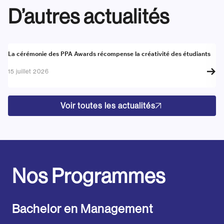
D’autres actualités
Actualité
A
La cérémonie des PPA Awards récompense la créativité des étudiants
Re
go
15 juillet 2026
17
Voir toutes les actualités
Nos Programmes
Bachelor en Management