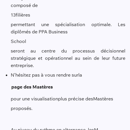
composé de
1
3
filières
permettant une spécialisation optimale. Les
diplômés de PPA Business
School
seront au centre du processus décisionnel
stratégique et opérationnel au sein de leur future
entreprise.
N’hésitez pas à vous rendre sur
la
page des Mastères
pour une visualisation
plus précise des
Ma
s
tères
proposés.
Au niveau du rythme en alternance, les
M