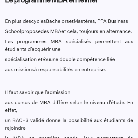
En plus des
cycles
Bachelors
et
Mastères
, PPA Business
School
propose
des MBA
et cela, toujours en alternance.
Les programmes MBA spécialisés permettent aux
étudiants d’acquérir une
spécialisation et/ou
une double compétence liée
aux missions
à responsabilités en entreprise.
Il faut savoir que l’admission
aux cursus de MBA diffère selon le niveau d’étude. En
effet,
un BAC+3 validé donne la possibilité aux étudiants de
rejoindre
le MBA en première année, leur permettant de