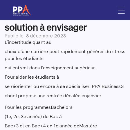
Les rentrées décalées de
Skip
to
PPA Business School : une
content
solution à envisager
Publié le
8 décembre 2023
L’incertitude quant au
choix d’une carrière peut rapidement générer du stress
pour les étudiants
qui entrent dans l’enseignement supérieur.
Pour aider les étudiants à
se réorienter ou encore à se spécialiser
, PPA Business
S
chool
propose une rentrée décalée en
janvier
.
Pour les programmes
Bachelors
(1e, 2e, 3e année) de Bac à
Bac+3 et en Bac+4 en 1e année de
Mastère