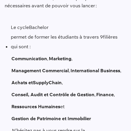
nécessaires avant de pouvoir vous lancer :
Le cycle
Bachelor
permet de former les étudiants à travers 9
filières
qui sont :
Communication
,
Marketing
,
Management Commercial
,
International Business
,
Achats et
Supply
Chain
,
Conseil, Audit et Contrôle de Gestion
,
Finance
,
Ressources Humaines
et
Gestion de Patrimoine et Immobilier
.
N’hésitez pas à vous rendre sur la