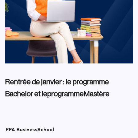
Rentrée de janvier : l
e programme
Bachelor
et le
p
rogramme
Mastère
PPA Business
School