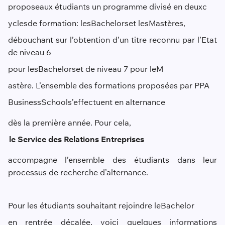
propose
aux étudiants un p
rogramme divisé en deux
c
ycle
s
de format
ion
: les
B
achelors
et les
M
astères
,
débouchant sur l’obtention d’un titre reconnu par l’Etat
de niveau 6
pour les
B
achelors
et de niveau 7 pour le
M
astère. L’ensemble des formations proposées par PPA
Busine
ss
School
s’effectuent en alternance
dès la première année
. Pour cela,
le Service des Relations Entreprises
accompagne l’ensemble des étudiants dans leur
processus de recherche d’alternance.
Pour les étudiants souhaitant rejoindre le
Bachelor
en rentrée décalée, voici quelques informations