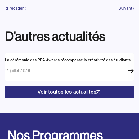
Précédent
Suivant
D’autres actualités
Actualité
A
La cérémonie des PPA Awards récompense la créativité des étudiants
Re
go
15 juillet 2026
17
Voir toutes les actualités
Nos Programmes