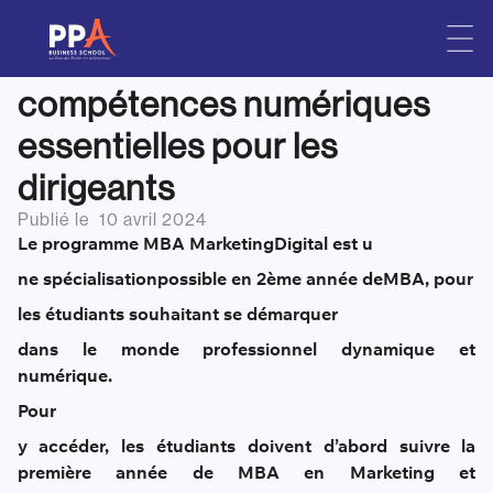
Le MBA Marketing Digital de
Skip
to
PPA Business School : des
content
compétences numériques
essentielles pour les
dirigeants
Publié le
10 avril 2024
Le programme MBA Marketing
D
igital es
t u
ne spécialisation
possible en 2ème année de
MBA, pour
les étudiants souhaitant se démarquer
dans le monde professionnel dynamique et
numérique.
Pour
y accéder, les étudiants doivent d’abord suivre la
première année de MBA en Marketing et