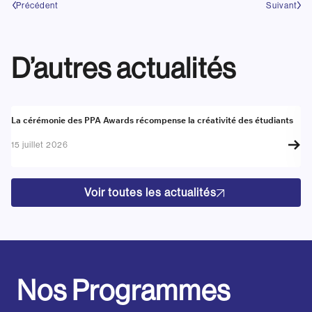
Précédent
Suivant
D’autres actualités
Actualité
A
La cérémonie des PPA Awards récompense la créativité des étudiants
Re
go
15 juillet 2026
17
Voir toutes les actualités
Nos Programmes