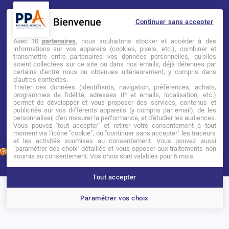
Bienvenue
Continuer sans accepter
Mentions légales
Tarifs
CGI
Avec 10
partenaires
, nous souhaitons stocker et accéder à des
informations sur vos appareils (cookies, pixels, etc.), combiner et
transmettre entre partenaires vos données personnelles, qu'elles
Établissement d’Enseignement
soient collectées sur ce site ou dans nos emails, déjà détenues par
Supérieur Technique Privé
certains d'entre nous ou obtenues ultérieurement, y compris dans
d'autres contextes.
Traiter ces données (identifiants, navigation, préférences, achats,
Dernière mise à jour : Novembre 2025
programmes de fidélité, adresses IP et emails, localisation, etc.)
permet de développer et vous proposer des services, contenus et
publicités sur vos différents appareils (y compris par email), de les
personnaliser, d'en mesurer la performance, et d'étudier les audiences.
Vous pouvez "tout accepter" et retirer votre consentement à tout
moment via l'icône "cookie", ou "continuer sans accepter" les traceurs
et les activités soumises au consentement. Vous pouvez aussi
"paramétrer des choix" détaillés et vous opposer aux traitements non
1
soumis au consentement. Vos choix sont valables pour 6 mois.
Tout accepter
Brochure
Portes ouvertes
Candidater
Paramétrer vos choix