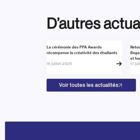
D’autres actua
Actualité
Actu
La cérémonie des PPA Awards
Retou
récompense la créativité des étudiants
Boga
et h
15 juillet 2026
17 ju
Voir toutes les actualités