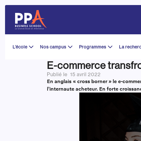
Skip
to
content
L’école
Nos campus
Programmes
La recher
E-commerce transfron
Publié le
15 avril 2022
En anglais « cross borner » le e-commerc
l’internaute acheteur. En forte croissan