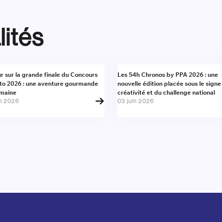
lités
alité
Actualité
r sur la grande finale du Concours
Les 54h Chronos by PPA 2026 : une
to 2026 : une aventure gourmande
nouvelle édition placée sous le signe
umaine
créativité et du challenge national
in 2026
03 juin 2026