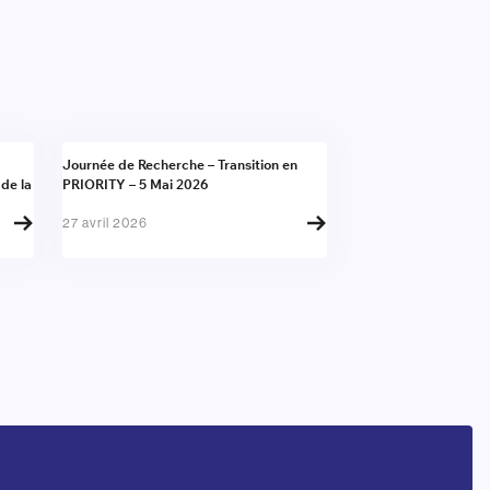
Actualité
Journée de Recherche – Transition en
 de la
PRIORITY – 5 Mai 2026
27 avril 2026