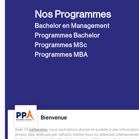
Nos Programmes
Bachelor en Management
Programmes Bachelor
Programmes MSc
Programmes MBA
Bienvenue
Avec 10
partenaires
, nous souhaitons stocker et accéder à des informations 
emails, déjà détenues par certains d'entre nous ou obtenues ultérieuremen