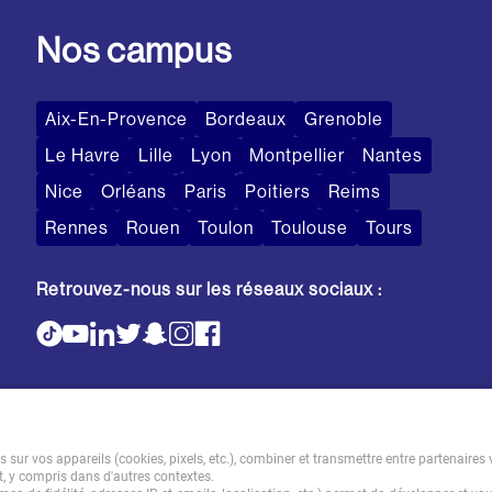
Nos campus
Aix-En-Provence
Bordeaux
Grenoble
Le Havre
Lille
Lyon
Montpellier
Nantes
Nice
Orléans
Paris
Poitiers
Reims
Rennes
Rouen
Toulon
Toulouse
Tours
Retrouvez-nous sur les réseaux sociaux :
sur vos appareils (cookies, pixels, etc.), combiner et transmettre entre partenaires 
t, y compris dans d'autres contextes.