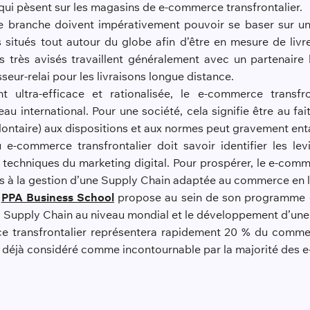
 qui pèsent sur les magasins de e-commerce transfrontalier.
e branche doivent impérativement pouvoir se baser sur une
 situés tout autour du globe afin d’être en mesure de liv
s très avisés travaillent généralement avec un partenaire l
sseur-relai pour les livraisons longue distance.
 ultra-efficace et rationalisée, le e-commerce transfro
u international. Pour une société, cela signifie être au fai
taire) aux dispositions et aux normes peut gravement entac
u e-commerce transfrontalier doit savoir identifier les l
echniques du marketing digital. Pour prospérer, le e-comme
à la gestion d’une Supply Chain adaptée au commerce en lign
PPA Business School
propose au sein de son programme 
la Supply Chain au niveau mondial et le développement d’une
e transfrontalier représentera rapidement 20 % du commerc
 est déjà considéré comme incontournable par la majorité des