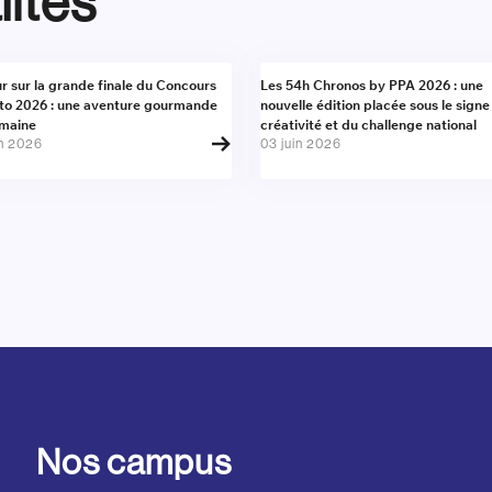
lités
alité
Actualité
r sur la grande finale du Concours
Les 54h Chronos by PPA 2026 : une
to 2026 : une aventure gourmande
nouvelle édition placée sous le signe
umaine
créativité et du challenge national
in 2026
03 juin 2026
Nos campus