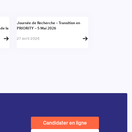
Actualité
Journée de Recherche – Transition en
 de la
PRIORITY – 5 Mai 2026
27 avril 2026
Candidater en ligne