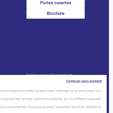
Portes ouvertes
Brochure
Établissement d’Enseignement
Supérieur Technique Privé
Continuer sans accepter
Dernière mise à jour : Novembre 2025
vos données personnelles, qu'elles soient collectées sur ce site ou dans nos
us proposer des services, contenus et publicités sur vos différents appareils
ises au consentement. Vous pouvez aussi "paramétrer des choix" détaillés et