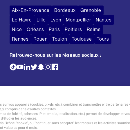
Aix-En-Provence
Bordeaux
Grenoble
Le Havre
Lille
Lyon
Montpellier
Nantes
Nice
Orléans
Paris
Poitiers
Reims
Rennes
Rouen
Toulon
Toulouse
Tours
Retrouvez-nous sur les réseaux sociaux :
sur vos appareils (cookies, pixels, etc.), combiner et transmettre entre partenaires 
t, y compris dans d'autres contextes.
es de fidélité, adresses IP et emails, localisation, etc.) permet de développer et vo
 d'étudier les audiences.
Mentions légales
Tarifs
CGI
a l'icône "cookie", ou "continuer sans accepter" les traceurs et les activités soum
t valables pour 6 mois.