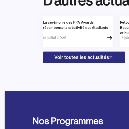
D’autres actua
Actualité
Actu
La cérémonie des PPA Awards
Retou
récompense la créativité des étudiants
Boga
et h
15 juillet 2026
17 ju
Voir toutes les actualités
Nos Programmes