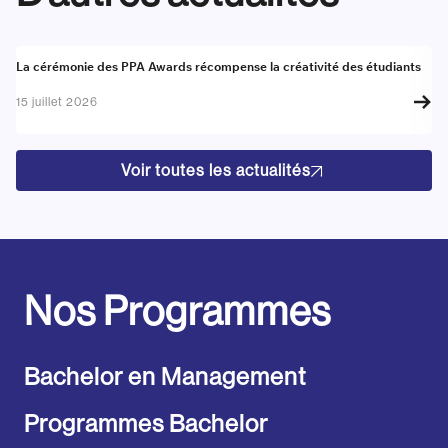
Actualité
A
La cérémonie des PPA Awards récompense la créativité des étudiants
Re
go
15 juillet 2026
17
Voir toutes les actualités
Nos Programmes
Bachelor en Management
Programmes Bachelor