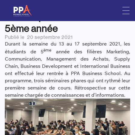
Rentrée à PPA : semaine
Skip
to
intense pour les étudiants de
content
5ème année
Publié le
20 septembre 2021
Durant la semaine du 13 au 17 septembre 2021, les
ème
étudiants de 5
année des filières Marketing,
Communication, Management des Achats, Supply
Chain, Business Development et International Business
ont effectué leur rentrée à PPA Business School. Au
programme, trois séminaires phares qui ont rythmé leur
première semaine de cours. Rétrospective sur cette
semaine chargée de connaissances et d’informations.