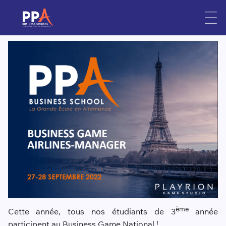
Business Game National
Skip
to
Publié le
22 septembre 2022
content
ème
Cette année, tous nos étudiants de 3
année
participent au Business Game National !