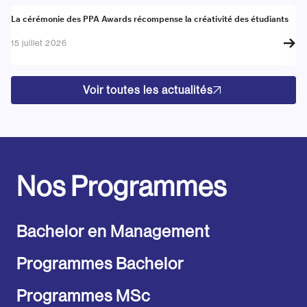
Actualité
A
La cérémonie des PPA Awards récompense la créativité des étudiants
Re
go
15 juillet 2026
17
Voir toutes les actualités
Nos Programmes
Bachelor en Management
Programmes Bachelor
Programmes MSc