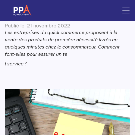
Qu’est-ce que le « quick
Skip
to
commerce » ?
content
Publié le
21 novembre 2022
Les entreprises du quick commerce proposent à la
vente des produits de première nécessité livrés en
quelques minutes chez le consommateur. Comment
font-elles pour assurer un te
l service ?