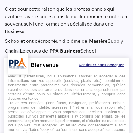
C’est pour cette raison que les professionnels qui
évoluent avec succès dans le quick commerce ont bien
souvent suivi une formation spécialisée dans une
Business
School
et ont décroché
un diplôme de
Mastère
Supply
Chain. Le cursus de
PPA Business
School
bénéficie de l’apprentissage en
alternance
, ce qui offre
Bienvenue
Continuer sans accepter
à ses étudiants diplômés de trouver très rapidement un
emploi dans le quick commerce.
Avec 10
partenaires
, nous souhaitons stocker et accéder à des
informations sur vos appareils (cookies, pixels, etc.), combiner et
transmettre entre partenaires vos données personnelles, qu'elles
soient collectées sur ce site ou dans nos emails, déjà détenues par
certains d'entre nous ou obtenues ultérieurement, y compris dans
D’abord alimentaire, le quick commerce voit
d'autres contextes.
Traiter ces données (identifiants, navigation, préférences, achats,
son concept de base se démocratiser. On commence à
programmes de fidélité, adresses IP et emails, localisation, etc.)
permet de développer et vous proposer des services, contenus et
voir des entreprises calquer les processus
publicités sur vos différents appareils (y compris par email), de les
personnaliser, d'en mesurer la performance, et d'étudier les audiences.
organisationnels du quick commerce en proposant des
Vous pouvez "tout accepter" et retirer votre consentement à tout
articles divers de consommation courante à l’achat en
moment via l'icône "cookie", ou "continuer sans accepter" les traceurs