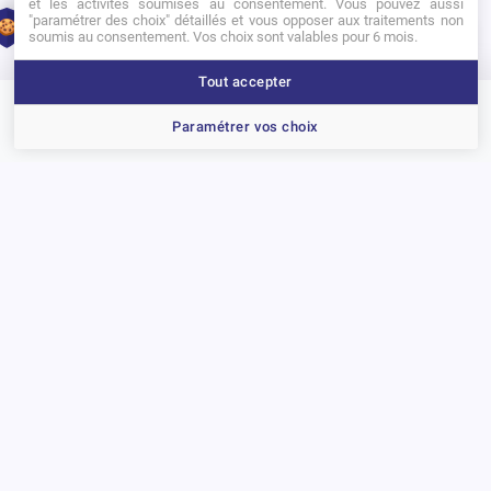
et les activités soumises au consentement. Vous pouvez aussi
ligne.
"paramétrer des choix" détaillés et vous opposer aux traitements non
1
soumis au consentement. Vos choix sont valables pour 6 mois.
Tout accepter
Brochure
Portes ouvertes
Candidater
Paramétrer vos choix
Précédent
Suivant
D’autres actualités
Actualité
A
La cérémonie des PPA Awards récompense la créativité des étudiants
Re
go
15 juillet 2026
17
Voir toutes les actualités