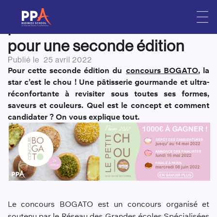
Le concours national de
Skip
to
pâtisserie BOGATO revient
content
pour une seconde édition
Publié le
25 avril 2022
Pour cette seconde édition du
concours BOGATO
, la
star c’est le chou ! Une pâtisserie gourmande et ultra-
réconfortante à revisiter sous toutes ses formes,
saveurs et couleurs. Quel est le concept et comment
candidater ? On vous explique tout.
Le concours BOGATO est un concours organisé et
soutenu par le Réseau des Grandes écoles Spécialisées