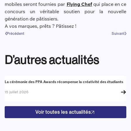
mobiles seront fournies par
Flying Chef
qui place en ce
concours un véritable soutien pour la nouvelle
génération de pâtissiers.
A vos marques, prêts ? Pâtissez !
Précédent
Suivant
D’autres actualités
Actualité
A
La cérémonie des PPA Awards récompense la créativité des étudiants
Re
go
15 juillet 2026
17
Voir toutes les actualités