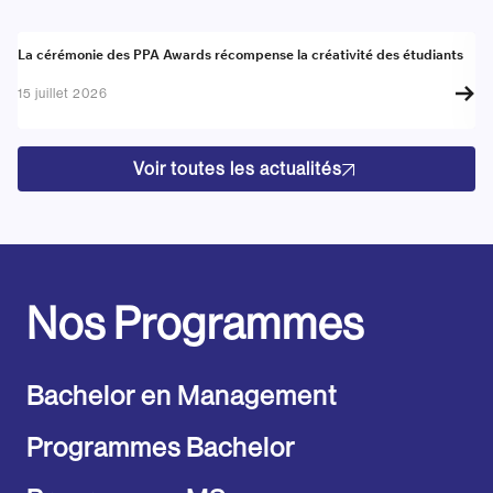
Actualité
A
La cérémonie des PPA Awards récompense la créativité des étudiants
Re
go
15 juillet 2026
17
Voir toutes les actualités
Nos Programmes
Bachelor en Management
Programmes Bachelor