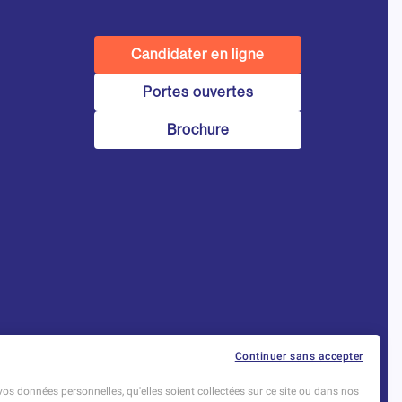
Candidater en ligne
Portes ouvertes
Brochure
Établissement d’Enseignement
Continuer sans accepter
Supérieur Technique Privé
vos données personnelles, qu'elles soient collectées sur ce site ou dans nos
Dernière mise à jour : Novembre 2025