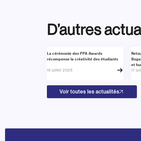
D’autres actua
Actualité
Actu
La cérémonie des PPA Awards
Retou
récompense la créativité des étudiants
Boga
et h
15 juillet 2026
17 ju
Voir toutes les actualités