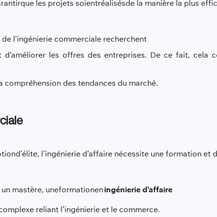
rantir
que les projets soient
réalisés
de la manière la plus effi
s de l’ingénierie commerciale recherchent
’améliorer les offres des entreprises. De ce fait, cela 
t la compréhension des tendances du marché
.
ciale
otion
d’élite, l’ingénierie d’affaire nécessite une formation e
 un mastère
, une
formation
en
ingénierie d’affaire
complexe reliant l’ingénierie et le commerce.