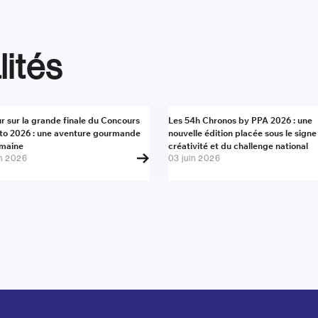
lités
alité
Actualité
r sur la grande finale du Concours
Les 54h Chronos by PPA 2026 : une
to 2026 : une aventure gourmande
nouvelle édition placée sous le signe
umaine
créativité et du challenge national
in 2026
03 juin 2026