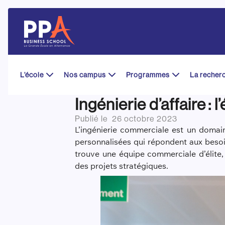
Skip
to
content
L’école
Nos campus
Programmes
La recher
Ingénierie d’affaire : 
Publié le
26 octobre 2023
L’ingénierie commerciale est un domai
personnalisées qui répondent aux besoin
trouve une équipe commerciale d’élite
des projets stratégiques.