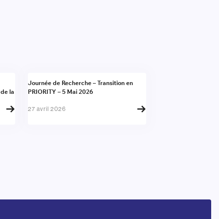
Actualité
Journée de Recherche – Transition en
 de la
PRIORITY – 5 Mai 2026
27 avril 2026