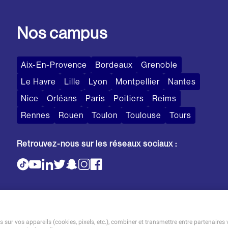
Nos campus
Aix-En-Provence
Bordeaux
Grenoble
Le Havre
Lille
Lyon
Montpellier
Nantes
Nice
Orléans
Paris
Poitiers
Reims
Rennes
Rouen
Toulon
Toulouse
Tours
Retrouvez-nous sur les réseaux sociaux :
sur vos appareils (cookies, pixels, etc.), combiner et transmettre entre partenaires 