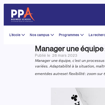
Skip
to
content
L’école
Nos campus
Programmes
La recher
Manager une équipe :
Publié le
28 mars 2023
Manager une équipe, c’est un processus c
variées. Adaptabilité à la situation, maît
ement
des autres
et flexibilité : zoom su