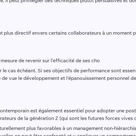
 il peut privilégier des techniques plutôt persuasives et do
nt plus directif envers certains collaborateurs à un moment 
esure de revenir sur l’efficacité de ses cho
ter le cas échéant. Si ses objectifs de performance sont essen
dre de vue le développement et l'épanouissement personnel de
ontemporain est également essentiel pour adopter une postu
orateurs de la génération Z (qui sont les futures forces vives 
turellement plus favorables à un management non-hiérarchis
quelles on peut être confronté et y appliquer un comportem