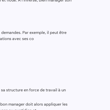
 et floue. À l’inverse, bien manager son
s demandes. Par exemple, il peut être
lations avec ses co
sa structure en force de travail à un
 bon manager doit alors appliquer les