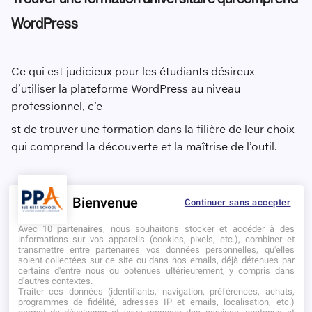
WordPress
Ce qui est judicieux pour les étudiants désireux
d’utiliser la plateforme WordPress au niveau
professionnel, c’e
st de trouver une formation dans la filière de leur choix
qui comprend la découverte et la maîtrise de l’outil.
Certains cursus proposés par les grandes écoles de
Bienvenue
Continuer sans accepter
commerce offrent un ou plusieurs modules
Avec 10
partenaires
, nous souhaitons stocker et accéder à des
d’apprentissage de WordPress à l’instar du
Diplôme
informations sur vos appareils (cookies, pixels, etc.), combiner et
transmettre entre partenaires vos données personnelles, qu'elles
Supérieur en Management et Gestion
de
PPA
soient collectées sur ce site ou dans nos emails, déjà détenues par
certains d'entre nous ou obtenues ultérieurement, y compris dans
Business
d'autres contextes.
Traiter ces données (identifiants, navigation, préférences, achats,
School
.
programmes de fidélité, adresses IP et emails, localisation, etc.)