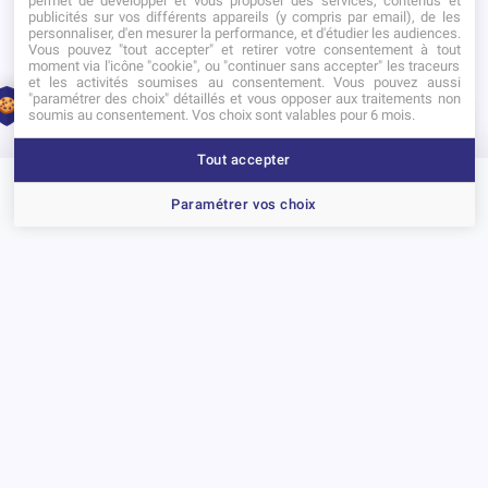
permet de développer et vous proposer des services, contenus et
publicités sur vos différents appareils (y compris par email), de les
personnaliser, d'en mesurer la performance, et d'étudier les audiences.
Vous pouvez "tout accepter" et retirer votre consentement à tout
Maîtriser WordPress, c’est devenu un attendu
moment via l'icône "cookie", ou "continuer sans accepter" les traceurs
incontournable des cadres et professions de
et les activités soumises au consentement. Vous pouvez aussi
"paramétrer des choix" détaillés et vous opposer aux traitements non
1
responsables au sein des PME comme des
soumis au consentement. Vos choix sont valables pour 6 mois.
multinationales.
Tout accepter
Brochure
Portes ouvertes
Candidater
Paramétrer vos choix
Précédent
Suivant
D’autres actualités
Actualité
A
La cérémonie des PPA Awards récompense la créativité des étudiants
Re
go
15 juillet 2026
17
Voir toutes les actualités