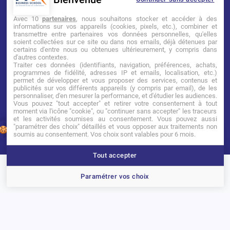
Mentions légales
Tarifs
CGI
Avec 10
partenaires
, nous souhaitons stocker et accéder à des
informations sur vos appareils (cookies, pixels, etc.), combiner et
transmettre entre partenaires vos données personnelles, qu'elles
Établissement d’Enseignement
soient collectées sur ce site ou dans nos emails, déjà détenues par
Supérieur Technique Privé
certains d'entre nous ou obtenues ultérieurement, y compris dans
d'autres contextes.
Traiter ces données (identifiants, navigation, préférences, achats,
Dernière mise à jour : Novembre 2025
programmes de fidélité, adresses IP et emails, localisation, etc.)
permet de développer et vous proposer des services, contenus et
publicités sur vos différents appareils (y compris par email), de les
personnaliser, d'en mesurer la performance, et d'étudier les audiences.
Vous pouvez "tout accepter" et retirer votre consentement à tout
moment via l'icône "cookie", ou "continuer sans accepter" les traceurs
et les activités soumises au consentement. Vous pouvez aussi
"paramétrer des choix" détaillés et vous opposer aux traitements non
1
soumis au consentement. Vos choix sont valables pour 6 mois.
Tout accepter
Brochure
Portes ouvertes
Candidater
Paramétrer vos choix