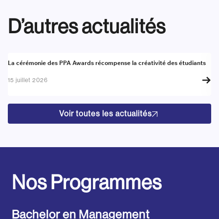
D’autres actualités
Actualité
A
La cérémonie des PPA Awards récompense la créativité des étudiants
Re
go
15 juillet 2026
17
Voir toutes les actualités
Nos Programmes
Bachelor en Management