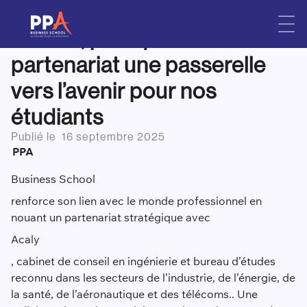
Acaly X PPA Business
Skip
to
School, plus qu’un
content
partenariat une passerelle
vers l’avenir pour nos
étudiants
Publié le
16 septembre 2025
PPA
Business
School
renforce son lien avec le monde professionnel en
nouant un partenariat stratégique avec
Acaly
, cabinet de conseil en ingénierie et bureau d’études
reconnu dans les secteurs de l’industrie, de l’énergie, de
la santé, de l’aéronautique et des télécoms.. Une