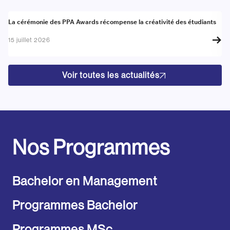
Actualité
A
La cérémonie des PPA Awards récompense la créativité des étudiants
Re
go
15 juillet 2026
17
Voir toutes les actualités
Nos Programmes
Bachelor en Management
Programmes Bachelor
Programmes MSc