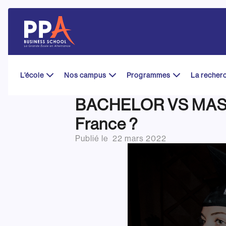
Skip
to
content
L’école
Nos campus
Programmes
La recher
BACHELOR VS MASTER
France ?
Publié le
22 mars 2022