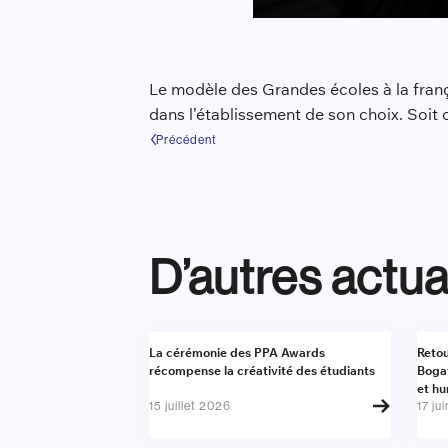
Le modèle des Grandes écoles à la franç
dans l’établissement de son choix. Soit
Précédent
D’autres actua
Actualité
Actu
La cérémonie des PPA Awards
Retou
récompense la créativité des étudiants
Boga
et h
15 juillet 2026
17 ju