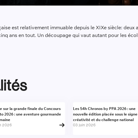
aise est relativement immuable depuis le XIXe siècle: deux a
 cinq ans en tout. Un découpage qui vaut autant pour les éc
lités
alité
Actualité
r sur la grande finale du Concours
Les 54h Chronos by PPA 2026 : une
to 2026 : une aventure gourmande
nouvelle édition placée sous le signe
umaine
créativité et du challenge national
in 2026
03 juin 2026