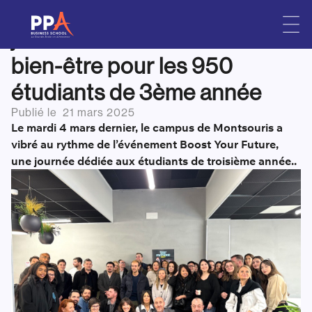
Boost Your Future : Une
Skip
to
journée d’orientation et de
content
bien-être pour les 950
étudiants de 3ème année
Publié le
21 mars 2025
Le mardi 4 mars dernier, le campus de Montsouris a
vibré au rythme de l’événement Boost Your Future,
une journée dédiée aux étudiants de troisième année..