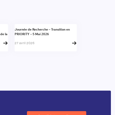
Actualité
Journée de Recherche – Transition en
 de la
PRIORITY – 5 Mai 2026
27 avril 2026