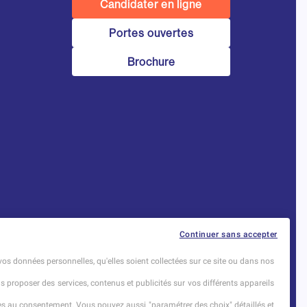
Candidater en ligne
Portes ouvertes
Brochure
Établissement d’Enseignement
Continuer sans accepter
Supérieur Technique Privé
vos données personnelles, qu'elles soient collectées sur ce site ou dans nos
Dernière mise à jour : Novembre 2025
us proposer des services, contenus et publicités sur vos différents appareils
ises au consentement. Vous pouvez aussi "paramétrer des choix" détaillés et