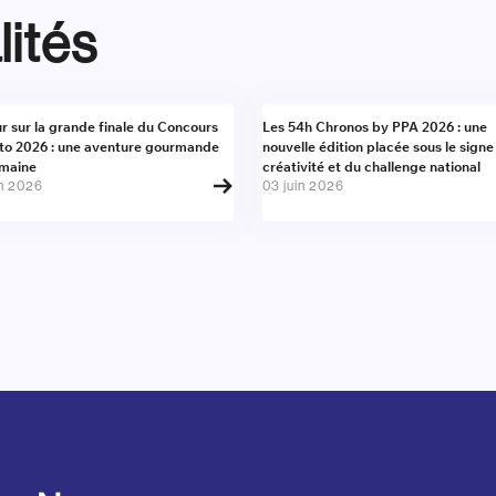
lités
alité
Actualité
r sur la grande finale du Concours
Les 54h Chronos by PPA 2026 : une
to 2026 : une aventure gourmande
nouvelle édition placée sous le signe
umaine
créativité et du challenge national
in 2026
03 juin 2026