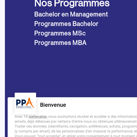
Nos Programmes
Bachelor en Management
Programmes Bachelor
Programmes MSc
Programmes MBA
Bienvenue
Avec 10
partenaires
, nous souhaitons stocker et accéder à des informations 
emails, déjà détenues par certains d'entre nous ou obtenues ultérieuremen
Traiter ces données (identifiants, navigation, préférences, achats, programm
(y compris par email), de les personnaliser, d'en mesurer la performance, et
Vous pouvez "tout accepter" et retirer votre consentement à tout moment vi