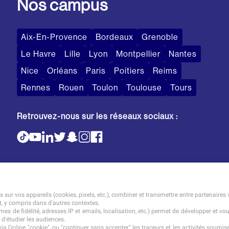
Nos campus
Aix-En-Provence
Bordeaux
Grenoble
Le Havre
Lille
Lyon
Montpellier
Nantes
Nice
Orléans
Paris
Poitiers
Reims
Rennes
Rouen
Toulon
Toulouse
Tours
Retrouvez-nous sur les réseaux sociaux :
sur vos appareils (cookies, pixels, etc.), combiner et transmettre entre partenaires 
t, y compris dans d'autres contextes.
es de fidélité, adresses IP et emails, localisation, etc.) permet de développer et vo
 d'étudier les audiences.
a l'icône "cookie", ou "continuer sans accepter" les traceurs et les activités soum