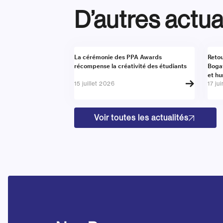
D’autres actua
Actualité
Actu
La cérémonie des PPA Awards
Retou
récompense la créativité des étudiants
Boga
et h
15 juillet 2026
17 ju
Voir toutes les actualités