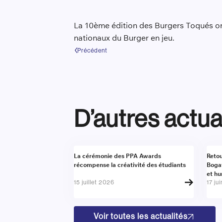
La 10ème édition des Burgers Toqués or
nationaux du Burger en jeu.
Précédent
D’autres actua
Actualité
Actu
La cérémonie des PPA Awards
Retou
récompense la créativité des étudiants
Boga
et h
15 juillet 2026
17 ju
Voir toutes les actualités