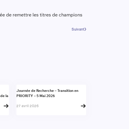
e de remettre les titres de champions
Suivant
Actualité
Journée de Recherche – Transition en
 de la
PRIORITY – 5 Mai 2026
27 avril 2026