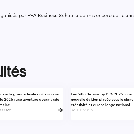
ganisés par PPA Business School a permis encore cette anné
lités
alité
Actualité
r sur la grande finale du Concours
Les 54h Chronos by PPA 2026 : une
to 2026 : une aventure gourmande
nouvelle édition placée sous le signe
umaine
créativité et du challenge national
in 2026
03 juin 2026