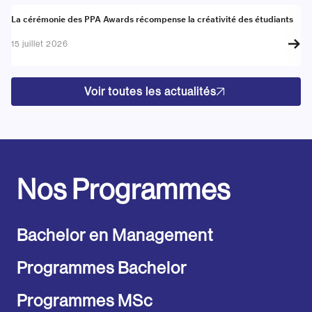
Actualité
A
La cérémonie des PPA Awards récompense la créativité des étudiants
Re
go
15 juillet 2026
17
Voir toutes les actualités
Nos Programmes
Bachelor en Management
Programmes Bachelor
Programmes MSc