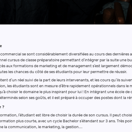
te
r commercial se sont considérablement diversifiées au cours des dernières a
itionnel cursus de classe préparatoire permettant d’intégrer par la suite un
l’accès aux formations de marketing et de management s’est largement démo
tes les chances du côté de ses étudiants pour leur permettre de réussir.
fitent d’un réel suivi de la part de leurs intervenants, et les cours qu’ils s
ation, les étudiants sont en mesure d’être rapidement opérationnels dans l
qu’à choisir le domaine le plus inspirant pour lui ! En intégrant une écol
déterminés selon ses goûts, et il est préparé à occuper des postes dont la r
e ?
mation, l’étudiant est libre de choisir la durée de son cursus. Il peut choisi
rmation plus courte, avec un cycle Bachelor s’étendant sur 3 ans. Très poin
e la communication, le marketing, la gestion…