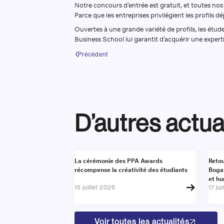
Notre concours d’entrée est gratuit, et toutes nos
Parce que les entreprises privilégient les profil
Ouvertes à une grande variété de profils, les étu
Business School lui garantit d’acquérir une exper
Précédent
D’autres actua
Actualité
Actu
La cérémonie des PPA Awards
Retou
récompense la créativité des étudiants
Boga
et h
15 juillet 2026
17 ju
Voir toutes les actualités