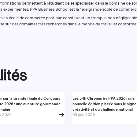
 formations permettent à l’étudiant de se spécialiser dans le domaine de so
s déjà expérimentés, PPA Business School est la 1ère grande école de commer
des en école de commerce post-bac constituent un tremplin non négligeable 
tise sur des domaines très recherchés dans le monde du travail et conformes
lités
alité
Actualité
r sur la grande finale du Concours
Les 54h Chronos by PPA 2026 : une
to 2026 : une aventure gourmande
nouvelle édition placée sous le signe
umaine
créativité et du challenge national
in 2026
03 juin 2026