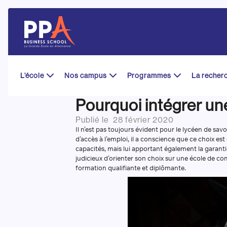
Skip
to
content
L’école
Nos campus
Programmes
La recher
Pourquoi intégrer u
Publié le
28 février 2020
Il n’est pas toujours évident pour le lycéen de sav
d’accès à l’emploi, il a conscience que ce choix e
capacités, mais lui apportant également la garanti
judicieux d’orienter son choix sur une école de c
formation qualifiante et diplômante.