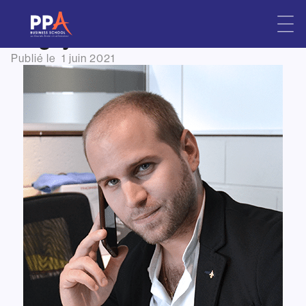
Portraits d’anciens : John
Skip
to
Begay
content
Publié le
1 juin 2021