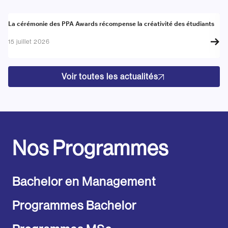
Actualité
A
La cérémonie des PPA Awards récompense la créativité des étudiants
Re
go
15 juillet 2026
17
Voir toutes les actualités
Nos Programmes
Bachelor en Management
Programmes Bachelor