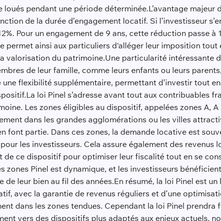
te loués pendant une période déterminée.L’avantage majeur de
nction de la durée d’engagement locatif. Si l’investisseur s’e
2%. Pour un engagement de 9 ans, cette réduction passe à 18%
permet ainsi aux particuliers d'alléger leur imposition tout 
 valorisation du patrimoine.Une particularité intéressante de l
embres de leur famille, comme leurs enfants ou leurs parents
re une flexibilité supplémentaire, permettant d’investir tout 
positif.La loi Pinel s’adresse avant tout aux contribuables fr
moine. Les zones éligibles au dispositif, appelées zones A, A b
lement dans les grandes agglomérations ou les villes attract
n font partie. Dans ces zones, la demande locative est souve
e pour les investisseurs. Cela assure également des revenus l
e ce dispositif pour optimiser leur fiscalité tout en se con
s zones Pinel est dynamique, et les investisseurs bénéficien
 de leur bien au fil des années.En résumé, la loi Pinel est un
tif, avec la garantie de revenus réguliers et d’une optimisatio
ment dans les zones tendues. Cependant la loi Pinel prendra 
ment vers des dispositifs plus adaptés aux enjeux actuels, n