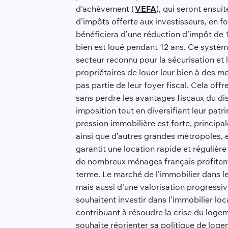
d'achèvement (
VEFA
), qui seront ensui
d’impôts offerte aux investisseurs, en fo
bénéficiera d’une réduction d’impôt de 1
bien est loué pendant 12 ans. Ce système 
secteur reconnu pour la sécurisation et la
propriétaires de louer leur bien à des m
pas partie de leur foyer fiscal. Cela off
sans perdre les avantages fiscaux du dis
imposition tout en diversifiant leur patri
pression immobilière est forte, principa
ainsi que d’autres grandes métropoles, e
garantit une location rapide et régulièr
de nombreux ménages français profitent d
terme. Le marché de l’immobilier dans le
mais aussi d'une valorisation progressive
souhaitent investir dans l’immobilier loca
contribuant à résoudre la crise du loge
souhaite réorienter sa politique de loge