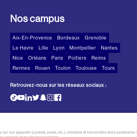
Nos campus
Aix-En-Provence
Bordeaux
Grenoble
Le Havre
Lille
Lyon
Montpellier
Nantes
Nice
Orléans
Paris
Poitiers
Reims
Rennes
Rouen
Toulon
Toulouse
Tours
Retrouvez-nous sur les réseaux sociaux :
sur vos appareils (cookies, pixels, etc.), combiner et transmettre entre partenaires 