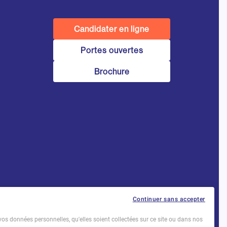
Candidater en ligne
Portes ouvertes
Brochure
Établissement d’Enseignement
Continuer sans accepter
Supérieur Technique Privé
vos données personnelles, qu'elles soient collectées sur ce site ou dans nos
Dernière mise à jour : Novembre 2025