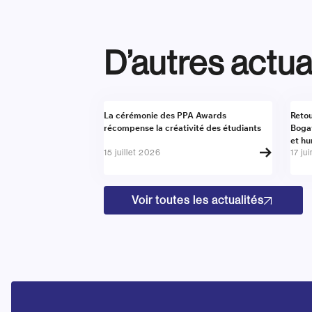
D’autres actua
Actualité
Actu
La cérémonie des PPA Awards
Retou
récompense la créativité des étudiants
Boga
et h
15 juillet 2026
17 ju
Voir toutes les actualités