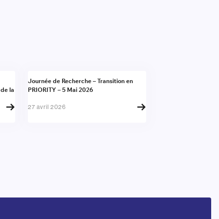
Actualité
Journée de Recherche – Transition en
 de la
PRIORITY – 5 Mai 2026
27 avril 2026