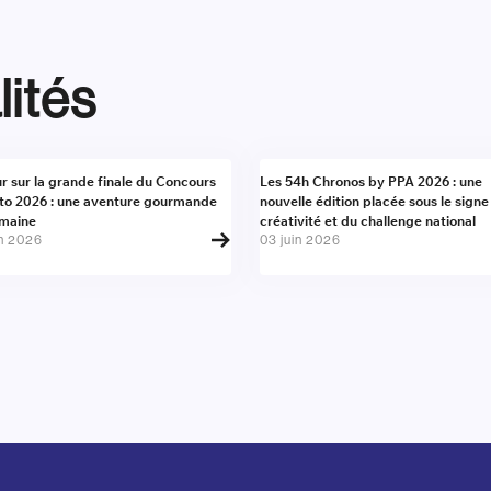
lités
alité
Actualité
r sur la grande finale du Concours
Les 54h Chronos by PPA 2026 : une
to 2026 : une aventure gourmande
nouvelle édition placée sous le signe
umaine
créativité et du challenge national
in 2026
03 juin 2026