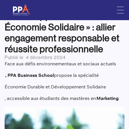
La spécialité
Skip
to
« Développement Durable et
content
Économie Solidaire » : allier
engagement responsable et
réussite professionnelle
Publié le
4 décembre 2024
Face aux défis environnementaux et sociaux actuels
, PPA Business School
propose la spécialité
Économie Durable et Développement Solidaire
, accessible aux étudiants des mastères en
M
arketing