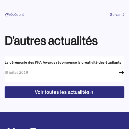
Précédent
Suivant
D’autres actualités
Actualité
A
La cérémonie des PPA Awards récompense la créativité des étudiants
Re
go
15 juillet 2026
17
Voir toutes les actualités