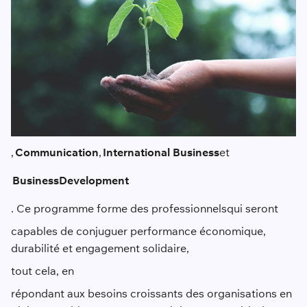
,
C
ommunication
,
International Business
et
B
usiness
D
evelopment
. Ce programme forme des professionnels
qui seront
capables de conjuguer performance économique,
durabilité et engagement solidaire,
tout cela,
en
répondant aux besoins croissants des organisations en