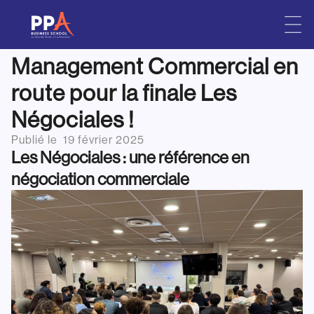
Les étudiants en 3ème
Skip
to
année Bachelor
content
Management Commercial en
route pour la finale Les
Négociales !
Publié le
19 février 2025
Les Négociales : une référence en
négociation commerciale